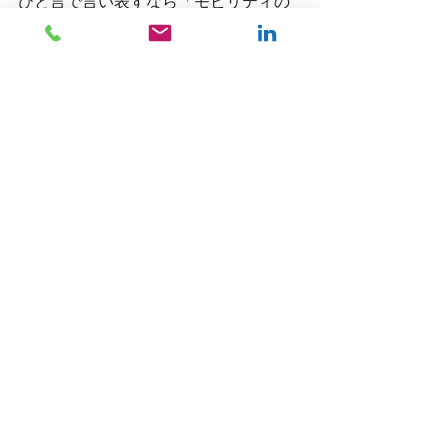
ひと言で言い表すなら「モビリティの
高さ」でしょうか。 
 日本能率協会総合研究所のレポートで
は、国内の手術支援ロボットの市場は
2024年には270億円に上ると予測され
ています。今から10年後の2030年、手
術支援ロボットのマーケットはどうな
っていると思われますか。 
 　腹腔部の手術は、開腹・開胸手術か
ら腹腔鏡手術へ、腹腔鏡手術からロボ
ット手術へと進化してきました。要は
スイッチング（置き換え）ですから、
ロボット手術がどんなに頑張って普及
しても市場としては全体の手術件数を
超える事はできません。特に日本はこ
れから後期高齢者（75歳以上の人口）
の割合が高まり、手術を避けて薬物治
療を選択するケースが増えていくと見
られます。 