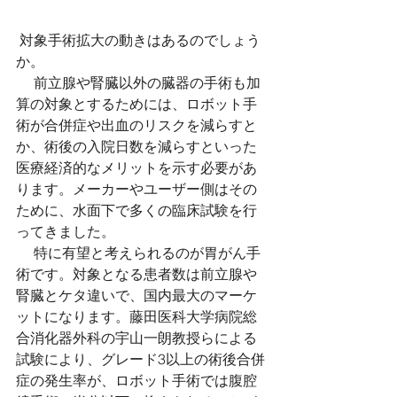
 対象手術拡大の動きはあるのでしょう
か。 
 　前立腺や腎臓以外の臓器の手術も加
算の対象とするためには、ロボット手
術が合併症や出血のリスクを減らすと
か、術後の入院日数を減らすといった
医療経済的なメリットを示す必要があ
ります。メーカーやユーザー側はその
ために、水面下で多くの臨床試験を行
ってきました。 
 　特に有望と考えられるのが胃がん手
術です。対象となる患者数は前立腺や
腎臓とケタ違いで、国内最大のマーケ
ットになります。藤田医科大学病院総
合消化器外科の宇山一朗教授らによる
試験により、グレード3以上の術後合併
症の発生率が、ロボット手術では腹腔