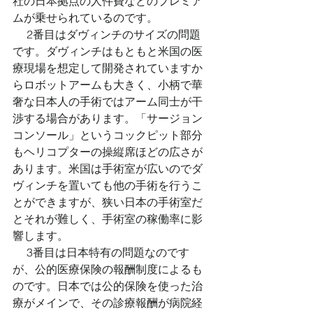
社の日本拠点の人件費などのプレミア
ムが乗せられているのです。 
 　2番目はダヴィンチのサイズの問題
です。ダヴィンチはもともと米国の医
療現場を想定して開発されていますか
らロボットアームも大きく、小柄で華
奢な日本人の手術ではアーム同士が干
渉する場合があります。「サージョン
コンソール」というコックピット部分
もヘリコプターの操縦席ほどの広さが
あります。米国は手術室が広いのでダ
ヴィンチを置いても他の手術を行うこ
とができますが、狭い日本の手術室だ
とそれが難しく、手術室の稼働率に影
響します。 
 　3番目は日本特有の問題なのです
が、公的医療保険の報酬制度によるも
のです。日本では公的保険を使った治
療がメインで、その診療報酬が病院経