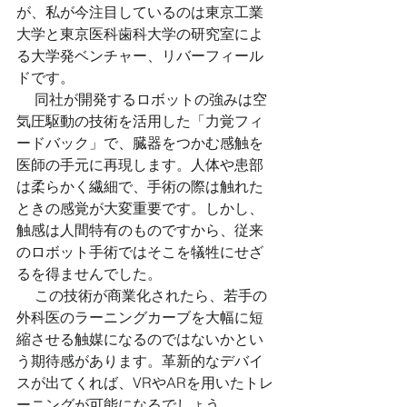
が、私が今注目しているのは東京工業
大学と東京医科歯科大学の研究室によ
る大学発ベンチャー、リバーフィール
ドです。 
 　同社が開発するロボットの強みは空
気圧駆動の技術を活用した「力覚フィ
ードバック」で、臓器をつかむ感触を
医師の手元に再現します。人体や患部
は柔らかく繊細で、手術の際は触れた
ときの感覚が大変重要です。しかし、
触感は人間特有のものですから、従来
のロボット手術ではそこを犠牲にせざ
るを得ませんでした。 
 　この技術が商業化されたら、若手の
外科医のラーニングカーブを大幅に短
縮させる触媒になるのではないかとい
う期待感があります。革新的なデバイ
スが出てくれば、VRやARを用いたトレ
ーニングが可能になるでしょう。 