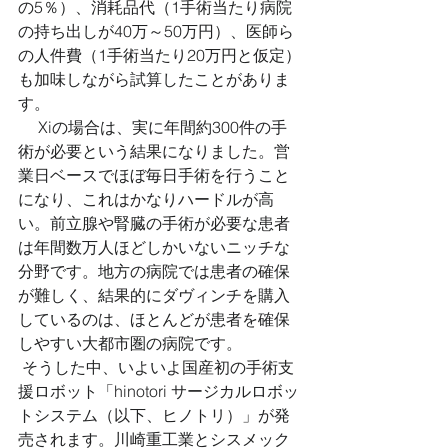
の5％）、消耗品代（1手術当たり病院
の持ち出しが40万～50万円）、医師ら
の人件費（1手術当たり20万円と仮定）
も加味しながら試算したことがありま
す。 
 　Xiの場合は、実に年間約300件の手
術が必要という結果になりました。営
業日ベースでほぼ毎日手術を行うこと
になり、これはかなりハードルが高
い。前立腺や腎臓の手術が必要な患者
は年間数万人ほどしかいないニッチな
分野です。地方の病院では患者の確保
が難しく、結果的にダヴィンチを購入
しているのは、ほとんどが患者を確保
しやすい大都市圏の病院です。 
 そうした中、いよいよ国産初の手術支
援ロボット「hinotori サージカルロボッ
トシステム（以下、ヒノトリ）」が発
売されます。川崎重工業とシスメック