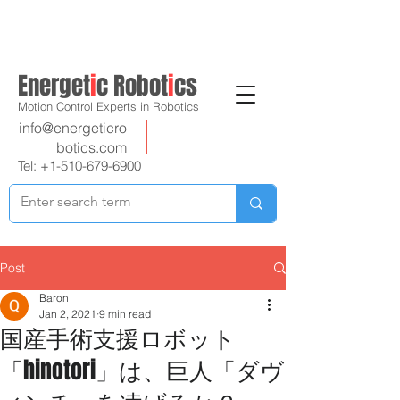
Energet
i
c Robot
i
cs
Motion Control Experts in Robotics
info@energeticro
botics.com
Tel:
+1-510-679-6900
Post
Baron
Jan 2, 2021
9 min read
国産手術支援ロボット
「hinotori」は、巨人「ダヴ